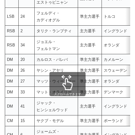
エストゥピニャン
フェルディ・
LSB
24
準主力選手
トルコ
カディオグル
RSB
2
タリク・ランプティ
主力選手
イングランド
ジョエル・
RSB
34
主力選手
オランダ
フェルトマン
DM
20
カルロス・バレバ
準主力選手
カメルーン
DM
26
ヤシン・アヤリ
準主力選手
スウェーデン
DM
27
マッツ・ウィーファー
準主力選手
オランダ
DM
33
マット・オライリー
準主力選手
デンマーク
スクロールできます
ジャック・
DM
41
主力選手
イングランド
ヒンシェルウッド
CM
15
ヤクブ・モデル
準主力選手
ポーランド
ジェームズ・
CM
6
準主力選手
イングランド