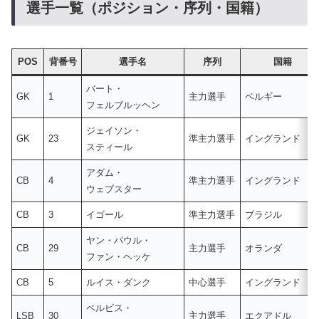
選手一覧（ポジション・序列・国籍）
POS
背番号
選手名
序列
国籍
バート・
GK
1
主力選手
ベルギー
フェルブルッヘン
ジェイソン・
GK
23
準主力選手
イングランド
スティール
アダム・
CB
4
準主力選手
イングランド
ウェブスター
CB
3
イゴール
準主力選手
ブラジル
ヤン・パウル・
CB
29
主力選手
オランダ
ファン・ヘッケ
CB
5
ルイス・ダンク
中心選手
イングランド
ペルビス・
LSB
30
主力選手
エクアドル