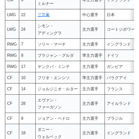
ミルナー
LWG
22
三笘薫
中心選手
日本
シモン・
LWG
24
主力選手
コートジボワー
アディングラ
RWG
7
ソリー・マーチ
主力選手
イングランド
RWG
8
ブラジャン・グルダ
準主力選手
ドイツ
RWG
17
ヤンクバ・ミンテ
主力選手
ガンビア
CF
10
フリオ・エンシソ
準主力選手
パラグアイ
CF
14
ジョルジニオ・ルター
主力選手
フランス
エヴァン・
CF
28
主力選手
アイルランド
ファーガソン
CF
9
ジョアン・ペドロ
主力選手
ブラジル
ダニー・
CF
18
主力選手
イングランド
ウェルベック