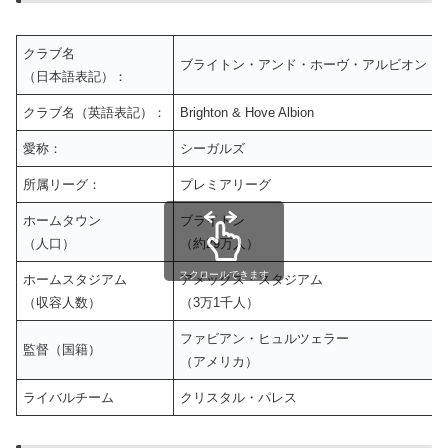
クラブ名
ブライトン・アンド・ホーヴ・アルビオン
（日本語表記）：
クラブ名（英語表記）：
Brighton & Hove Albion
愛称：
シーガルズ
所属リーグ：
プレミアリーグ
ホームタウン
ブライトン
（人口）
（約29万人）
スクロールできます
ホームスタジアム
アメックス・スタジアム
（収容人数）
（3万1千人）
ファビアン・ヒュルツェラー
監督（国籍）
（アメリカ）
ライバルチーム
クリスタル・パレス