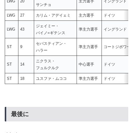
LWG
20
主力選手
イングランド
サンチョ
LWG
27
カリム・アデイェミ
主力選手
ドイツ
ジェイミー・
LWG
43
準主力選手
イングランド
バイノ=ギテンス
セバスティアン・
ST
9
準主力選手
コートジボワー
ハラー
ニクラス・
ST
14
中心選手
ドイツ
フュルクルク
ST
18
ユスファ・ムココ
準主力選手
ドイツ
最後に