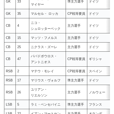
GK
33
準主力選手
ドイツ
マイヤー
GK
35
マルセル・ ロッカ
CP戦等要員
ドイツ
ニコ・
CB
4
主力選手
ドイツ
シュロッターベック
CB
15
マッツ・フメルス
主力選手
ドイツ
CB
25
ニクラス・ズーレ
主力選手
ドイツ
パパドポウロス・
CB
47
CP戦等要員
ギリシャ
アントニオス
RSB
2
マテウ・モレイ
CP戦等要員
スペイン
RSB
17
マリウス・ヴォルフ
準主力選手
ドイツ
ユリアン・
RSB
26
主力選手
ノルウェー
リエルソン
LSB
5
ラミ・ベンセバイニ
準主力選手
フランス
LSB
22
イアン・マートセン
主力選手
オランダ