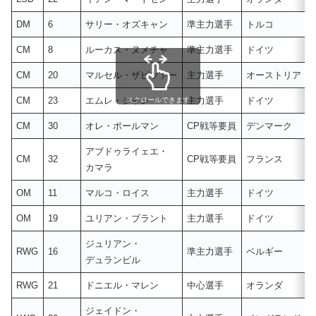
DM
6
サリー・オズキャン
準主力選手
トルコ
CM
8
ルーカス・ヌメチャ
準主力選手
ドイツ
CM
20
マルセル・ザビツァー
主力選手
オーストリア
CM
23
エムレ・ジャン
主力選手
ドイツ
スクロールできます
CM
30
オレ・ポールマン
CP戦等要員
デンマーク
アブドゥライェエ・
CM
32
CP戦等要員
フランス
カマラ
OM
11
マルコ・ロイス
主力選手
ドイツ
OM
19
ユリアン・ブラント
主力選手
ドイツ
ジュリアン・
RWG
16
準主力選手
ベルギー
デュランビル
RWG
21
ドニエル・マレン
中心選手
オランダ
ジェイドン・