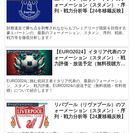
ォーメーション（スタメン）・序
列・戦力分析等【24冬移籍反映】
財務違反で勝ち点を剥奪されながらもプレミアリーグ残留を目指す古
豪エバートンの、最新のフォーメーション、スタメン、序列、戦術、
戦力等を徹底分析します！
【EURO2024】イタリア代表のフ
チーム•フォーメーション紹介
ォーメーション（スタメン）・戦
力評価・放送予定（無料視聴方
法）
EURO2024に挑む前回王者イタリア代表の、最新のフォーメーショ
ン、スタメン、戦力評価、EURO2024の放送予定（無料視聴・有料視
聴）について紹介します！
リバプール（リヴァプール）のフ
チーム•フォーメーション紹介
ォーメーション（スタメン）・序
列・戦力分析等【24夏移籍反映】