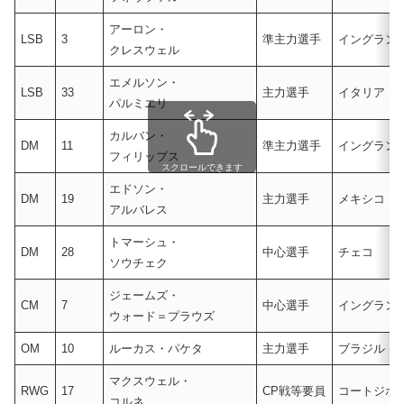
アーロン・
LSB
3
準主力選手
イングラン
クレスウェル
エメルソン・
LSB
33
主力選手
イタリア
パルミエリ
カルバン・
DM
11
準主力選手
イングラン
フィリップス
スクロールできます
エドソン・
DM
19
主力選手
メキシコ
アルバレス
トマーシュ・
DM
28
中心選手
チェコ
ソウチェク
ジェームズ・
CM
7
中心選手
イングラン
ウォード＝プラウズ
OM
10
ルーカス・パケタ
主力選手
ブラジル
マクスウェル・
RWG
17
CP戦等要員
コートジボ
コルネ