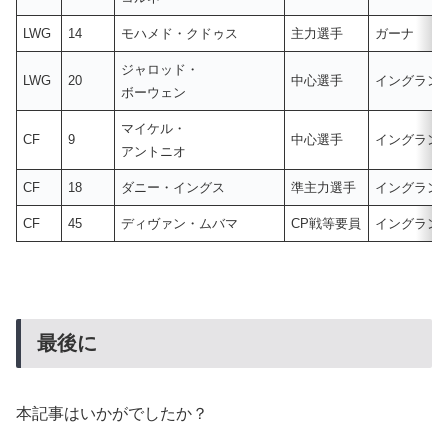
LWG
14
モハメド・クドゥス
主力選手
ガーナ
ジャロッド・
LWG
20
中心選手
イングラン
ボーウェン
マイケル・
CF
9
中心選手
イングラン
アントニオ
CF
18
ダニー・イングス
準主力選手
イングラン
CF
45
ディヴァン・ムバマ
CP戦等要員
イングラン
最後に
本記事はいかがでしたか？