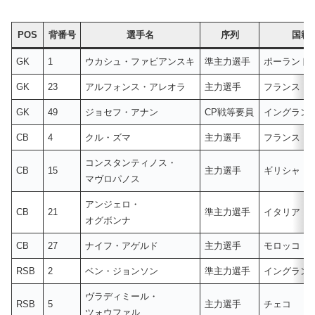
POS
背番号
選手名
序列
国籍
GK
1
ウカシュ・ファビアンスキ
準主力選手
ポーランド
GK
23
アルフォンス・アレオラ
主力選手
フランス
GK
49
ジョセフ・アナン
CP戦等要員
イングラン
CB
4
クル・ズマ
主力選手
フランス
コンスタンティノス・
CB
15
主力選手
ギリシャ
マヴロパノス
アンジェロ・
CB
21
準主力選手
イタリア
オグボンナ
CB
27
ナイフ・アゲルド
主力選手
モロッコ
RSB
2
ベン・ジョンソン
準主力選手
イングラン
ヴラディミール・
RSB
5
主力選手
チェコ
ツォウファル