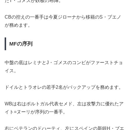
たT・ゴメスが鉄板の布陣。
CBの控えの一番手は今夏ジローナから移籍のS・ブエノ
が務めます。
MFの序列
中盤の底はレミナとJ・ゴメスのコンビがファーストチョ
イス。
ドイルとトラオレの若手2名がバックアップを務めます。
WBは右はポルトガル代表セメド、左は攻撃力に優れたア
イト=ヌーリが序列の一番手。
右にベテランのドハーティ、左にスペインの新鋭H・ブエ