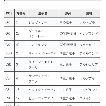
POS
背番号
選手名
序列
国籍
GK
1
ジョゼ・サー
中心選手
ポルトガル
ダニエル・
GK
25
CP戦等要員
イングランド
ベントレー
GK
40
トム・キング
CP戦等要員
ウェールズ
RSB
2
マット・ドハーティ
準主力選手
アイルランド
ライアン・エイト・
LSB
3
主力選手
アルジェリア
ヌーリ
サンティアゴ・
CB
4
準主力選手
ウルグアイ
ブエノ
CB
15
クレイグ・ドーソン
主力選手
イングランド
LSB
17
ヒューゴ・ブエノ
準主力選手
スペイン