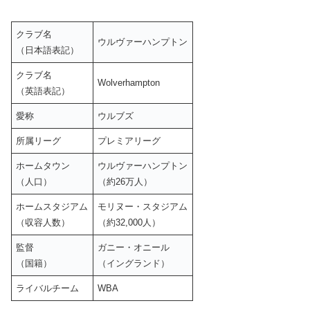
クラブ名
ウルヴァーハンプトン
（日本語表記）
クラブ名
Wolverhampton
（英語表記）
愛称
ウルブズ
所属リーグ
プレミアリーグ
ホームタウン
ウルヴァーハンプトン
（人口）
（約26万人）
ホームスタジアム
モリヌー・スタジアム
（収容人数）
（約32,000人）
監督
ガニー・オニール
（国籍）
（イングランド）
ライバルチーム
WBA