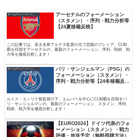
アーセナルのフォーメーション
チーム•フォーメーション紹介
（スタメン）・序列・戦力分析等
【24夏移籍反映】
この記事では、若き名将アルテタ監督の元で悲願のプレミア、CL制
覇を目指すアーセナルの、最新のフォーメーション、序列、戦術、戦
力等を徹底分析します！
パリ・サンジェルマン（PSG）の
チーム•フォーメーション紹介
フォーメーション（スタメン）・
序列・戦力分析等【24冬移籍反
映】
ルイス・エンリケ新監督の下、エムバペを中心にCL制覇を目指すパ
リ・サンジェルマンの、最新のフォーメーション、スタメン、序列、
戦術、戦力等を徹底分析します！
【EURO2024】ドイツ代表のフォ
チーム•フォーメーション紹介
ーメーション（スタメン）・戦力
評価・放送予定（無料視聴方法）