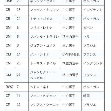
RSB
22
ネルソン・セメド
主力選手
ポルトガル
CB
23
マックス・キルマン
主力選手
イングランド
CB
24
トティ・ゴメス
主力選手
ポルトガル
DM
5
マリオ・レミナ
主力選手
ガボン
DM
6
ブバカル・トラオレ
準主力選手
マリ
CM
8
ジョアン・ゴメス
主力選手
ブラジル
OM
14
ノハ・レミナ
CP戦等要員
フランス
CM
20
トーマス・ドイル
準主力選手
イングランド
ジャンリクナー・
OM
27
準主力選手
フランス
ベルガルド
RWG
7
ペドロ・ネト
中心選手
ポルトガル
CF
11
ファン・ヒチャン
中心選手
韓国
CF
12
マシアス・クーニャ
中心選手
ブラジル